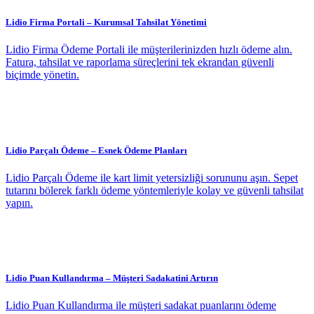
Lidio Firma Portali – Kurumsal Tahsilat Yönetimi
Lidio Firma Ödeme Portali ile müşterilerinizden hızlı ödeme alın.
Fatura, tahsilat ve raporlama süreçlerini tek ekrandan güvenli
biçimde yönetin.
Lidio Parçalı Ödeme – Esnek Ödeme Planları
Lidio Parçalı Ödeme ile kart limit yetersizliği sorununu aşın. Sepet
tutarını bölerek farklı ödeme yöntemleriyle kolay ve güvenli tahsilat
yapın.
Lidio Puan Kullandırma – Müşteri Sadakatini Artırın
Lidio Puan Kullandırma ile müşteri sadakat puanlarını ödeme