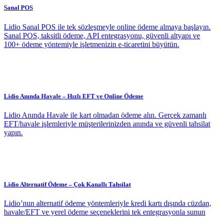
Sanal POS
Lidio Sanal POS ile tek sözleşmeyle online ödeme almaya başlayın.
Sanal POS, taksitli ödeme, API entegrasyonu, güvenli altyapı ve
100+ ödeme yöntemiyle işletmenizin e-ticaretini büyütün.
Lidio Anında Havale – Hızlı EFT ve Online Ödeme
Lidio Anında Havale ile kart olmadan ödeme alın. Gerçek zamanlı
EFT/havale işlemleriyle müşterilerinizden anında ve güvenli tahsilat
yapın.
Lidio Alternatif Ödeme – Çok Kanallı Tahsilat
Lidio’nun alternatif ödeme yöntemleriyle kredi kartı dışında cüzdan,
havale/EFT ve yerel ödeme seçeneklerini tek entegrasyonla sunun