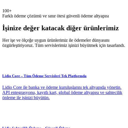
100+
Farklı ödeme çözümü ve sınır ötesi güvenli ödeme altyapısı
İşinize değer katacak diğer ürünlerimiz
Her işe ve ölçeğe uygun ürünlerimiz ile ödemeler dünyasını
özgürleştiriyoruz. Tüm servislerimiz işinizi büyütmek için tasarlandı.
Lidio Core – Tüm Ödeme Servisleri Tek Platformda
Lidio Core ile banka ve ödeme kuruluşlarını tek altyapıda yönetin.
API entegrasyonu, kayıtlı kart, global ödeme altyapısı ve sahtecilik
önleme ile işinizi büyütün.