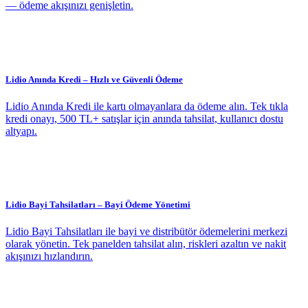
— ödeme akışınızı genişletin.
Lidio Anında Kredi – Hızlı ve Güvenli Ödeme
Lidio Anında Kredi ile kartı olmayanlara da ödeme alın. Tek tıkla
kredi onayı, 500 TL+ satışlar için anında tahsilat, kullanıcı dostu
altyapı.
Lidio Bayi Tahsilatları – Bayi Ödeme Yönetimi
Lidio Bayi Tahsilatları ile bayi ve distribütör ödemelerini merkezi
olarak yönetin. Tek panelden tahsilat alın, riskleri azaltın ve nakit
akışınızı hızlandırın.