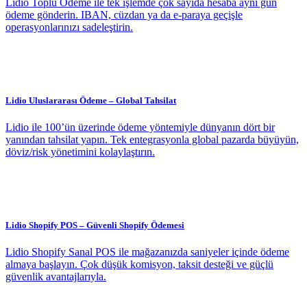
Lidio Toplu Ödeme ile tek işlemde çok sayıda hesaba aynı gün
ödeme gönderin. IBAN, cüzdan ya da e-paraya geçişle
operasyonlarınızı sadeleştirin.
Lidio Uluslararası Ödeme – Global Tahsilat
Lidio ile 100’ün üzerinde ödeme yöntemiyle dünyanın dört bir
yanından tahsilat yapın. Tek entegrasyonla global pazarda büyüyün,
döviz/risk yönetimini kolaylaştırın.
Lidio Shopify POS – Güvenli Shopify Ödemesi
Lidio Shopify Sanal POS ile mağazanızda saniyeler içinde ödeme
almaya başlayın. Çok düşük komisyon, taksit desteği ve güçlü
güvenlik avantajlarıyla.