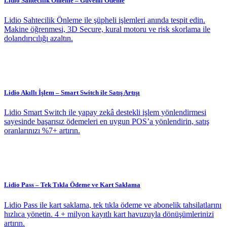
Lidio Sahtecilik Önleme – Güvenli Ödeme
Lidio Sahtecilik Önleme ile şüpheli işlemleri anında tespit edin.
Makine öğrenmesi, 3D Secure, kural motoru ve risk skorlama ile
dolandırıcılığı azaltın.
Lidio Akıllı İşlem – Smart Switch ile Satış Artışı
Lidio Smart Switch ile yapay zekâ destekli işlem yönlendirmesi
sayesinde başarısız ödemeleri en uygun POS’a yönlendirin, satış
oranlarınızı %7+ artırın.
Lidio Pass – Tek Tıkla Ödeme ve Kart Saklama
Lidio Pass ile kart saklama, tek tıkla ödeme ve abonelik tahsilatlarını
hızlıca yönetin. 4 + milyon kayıtlı kart havuzuyla dönüşümlerinizi
artırın.