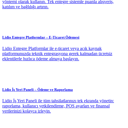
yöntemi olarak kullanın. Tek entegre sistemle puanla alışveriş,
katılım ve bağlılığı artırın.
Lidio Entegre Platformlar – E-Ticaret Ödemesi
Lidio Entegre Platformlar ile e-ticaret veya açık kaynak
platformunuzda teknik entegrasyona gerek kalmadan ücretsiz
eklentilerle hızlıca ödeme almaya başlayın.
Lidio İş Yeri Paneli – Ödeme ve Raporlama
Lidio İş Yeri Paneli ile tüm tahsilatlarınızı tek ekranda yönetin:
raporlama, kullanıcı yetkilendirme, POS ayarları ve finansal
verilerinizi kolayca izleyin.