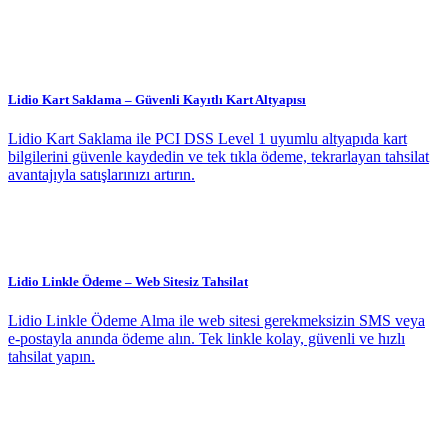
Lidio Kart Saklama – Güvenli Kayıtlı Kart Altyapısı
Lidio Kart Saklama ile PCI DSS Level 1 uyumlu altyapıda kart
bilgilerini güvenle kaydedin ve tek tıkla ödeme, tekrarlayan tahsilat
avantajıyla satışlarınızı artırın.
Lidio Linkle Ödeme – Web Sitesiz Tahsilat
Lidio Linkle Ödeme Alma ile web sitesi gerekmeksizin SMS veya
e-postayla anında ödeme alın. Tek linkle kolay, güvenli ve hızlı
tahsilat yapın.