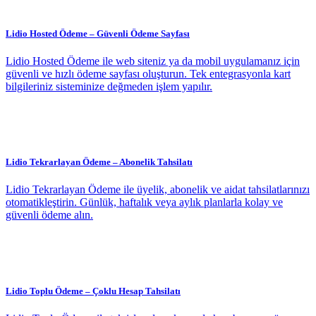
Lidio Hosted Ödeme – Güvenli Ödeme Sayfası
Lidio Hosted Ödeme ile web siteniz ya da mobil uygulamanız için
güvenli ve hızlı ödeme sayfası oluşturun. Tek entegrasyonla kart
bilgileriniz sisteminize değmeden işlem yapılır.
Lidio Tekrarlayan Ödeme – Abonelik Tahsilatı
Lidio Tekrarlayan Ödeme ile üyelik, abonelik ve aidat tahsilatlarınızı
otomatikleştirin. Günlük, haftalık veya aylık planlarla kolay ve
güvenli ödeme alın.
Lidio Toplu Ödeme – Çoklu Hesap Tahsilatı