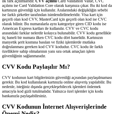
ilk fark açılımlarıdır.
CVV açılımı
Card Validation Value, CVC
açılımı ise Card Validation Core olarak karşınıza çıkar. Bu iki kod da
kartınızın güvenliği için kullanılır. Aralarındaki değişikliğin sebebi
ise farklı şirketler tarafından isimlendirilmeleridir. Visa kart için
geçerli olan kod CVV, MasterCard için geçerli olan kod ise CVC
olarak bilinir. Bu numaralarla aynı kategoriye giren CID kodu ise
American Express kartları ile kullanılır. CVV ve CVC kodu
arasındaki farklar nelerdir kolayca bulunabilir. CVV kodu genellikle
üç haneli bir numara ilken CVC kodu dört hanelidir. Kartınızın
manyetik şerit kısmına basılan ve fiziki işlemlerde mutlaka
doğrulanması gereken kod CVV kodudur. CVC kodu ile farklı
özelliklere sahip olmalarının yanı sıra ortak amaçları işlem
güvenliğinin sağlanmasıdır.
CVV Kodu Paylaşılır Mı?
CVV kodunun kart bilgilerinizin güvenliği açısından paylaşılmaması
gerekir. Bu kod kullanılarak kartınızla online alışveriş yapılabilir. Bu
nedenle, isteğiniz dışında gerçekleşebilecek işlemleri önlemek
amacıyla kod gizli tutulmalıdır. Yalnızca özel işlemler için kodu
bankanızla paylaşabilirsiniz.
CVV Kodunun İnternet Alışverişlerinde
Önemi Nedir?