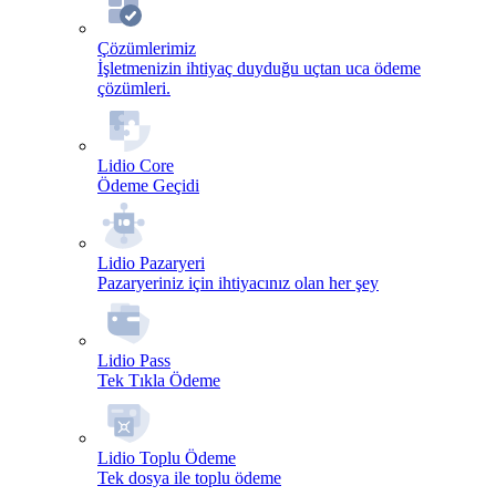
Çözümlerimiz
İşletmenizin ihtiyaç duyduğu uçtan uca ödeme
çözümleri.
Lidio Core
Ödeme Geçidi
Lidio Pazaryeri
Pazaryeriniz için ihtiyacınız olan her şey
Lidio Pass
Tek Tıkla Ödeme
Lidio Toplu Ödeme
Tek dosya ile toplu ödeme