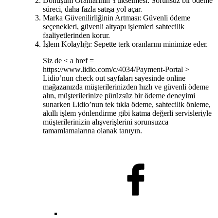
Dönüşüm Oranlarının Yükselmesi: Sorunsuz bir ödeme
süreci, daha fazla satışa yol açar.
Marka Güvenilirliğinin Artması: Güvenli ödeme
seçenekleri, güvenli altyapı işlemleri sahtecilik
faaliyetlerinden korur.
İşlem Kolaylığı: Sepette terk oranlarını minimize eder.
Siz de < a href =
https://www.lidio.com/c/4034/Payment-Portal >
Lidio’nun check out sayfaları sayesinde online
mağazanızda müşterilerinizden hızlı ve güvenli ödeme
alın, müşterilerinize pürüzsüz bir ödeme deneyimi
sunarken Lidio’nun tek tıkla ödeme, sahtecilik önleme,
akıllı işlem yönlendirme gibi katma değerli servisleriyle
müşterilerinizin alışverişlerini sorunsuzca
tamamlamalarına olanak tanıyın.