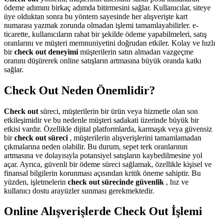
ödeme adımını birkaç adımda bitirmesini sağlar. Kullanıcılar, siteye
üye olduktan sonra bu yöntem sayesinde her alışverişte kart
numarası yazmak zorunda olmadan işlemi tamamlayabilirler. e-
ticarette, kullanıcıların rahat bir şekilde ödeme yapabilmeleri, satış
oranlarını ve müşteri memnuniyetini doğrudan etkiler. Kolay ve hızlı
bir
check out deneyimi
müşterilerin satın almadan vazgeçme
oranını düşürerek online satışların artmasına büyük oranda katkı
sağlar.
Check Out Neden Önemlidir?
Check out
süreci, müşterilerin bir ürün veya hizmetle olan son
etkileşimidir ve bu nedenle müşteri sadakati üzerinde büyük bir
etkisi vardır. Özellikle dijital platformlarda, karmaşık veya güvensiz
bir
check out süreci
, müşterilerin alışverişlerini tamamlamadan
çıkmalarına neden olabilir. Bu durum, sepet terk oranlarının
artmasına ve dolayısıyla potansiyel satışların kaybedilmesine yol
açar. Ayrıca, güvenli bir ödeme süreci sağlamak, özellikle kişisel ve
finansal bilgilerin korunması açısından kritik öneme sahiptir. Bu
yüzden, işletmelerin
check out sürecinde güvenlik
, hız ve
kullanıcı dostu arayüzler sunması gerekmektedir.
Online Alışverişlerde Check Out İşlemi