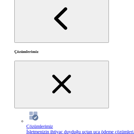
Çözümlerimiz
Çözümlerimiz
İşletmenizin ihtiyaç duyduğu uçtan uca ödeme çözümleri